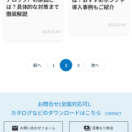
は？具体的な対策まで
導入事例もご紹介
徹底解説
2026.02.06
2026.03.04
前へ
1
2
3
次へ
お問合せ(全国対応可)、
カタログなどのダウンロードはこちら
CONTACT
local_post_office
payments
お問い合わせフォーム
見積もり照会