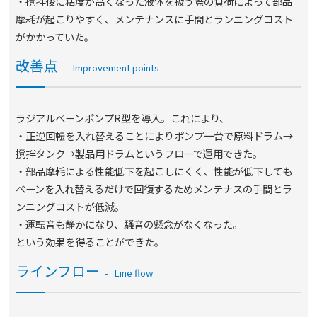
・撹拌後に粘度が高くなった液体を扱う際の負荷によって部品
摩耗が起こりやすく、メンテナンスに手間とランニングコスト
がかかっていた。
改善点
Improvement points
ラジアルベーンポンプR型を導入。これにより、
・正逆回転を入れ替えることによりポンプ一台で原料ドラム→
撹拌タンク→製品用ドラムというフローで運用できた。
・部品摩耗による性能低下を起こしにくく、性能が低下しても
ベーンを入れ替えるだけで回復するためメンテナスの手間とラ
ンニングコストが低減。
・運転音も静かになり、騒音の懸念がなくなった。
という効果を得ることができた。
ラインフロー
Line flow