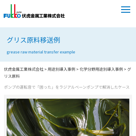
グリス原料移送例
grease raw material transfer example
伏虎金属工業株式会社
>
用途別導入事例
>
化学分野用途別導入事例
>
グ
リス原料
ポンプの運転音で「困った」をラジアルベーンポンプで解消したケース