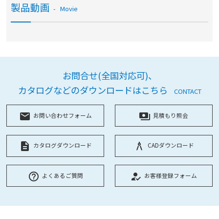
製品動画
Movie
お問合せ(全国対応可)、
カタログなどのダウンロードはこちら
CONTACT
local_post_office
payments
お問い合わせフォーム
見積もり照会
description
architecture
カタログダウンロード
CADダウンロード
help_outline
how_to_reg
よくあるご質問
お客様登録フォーム