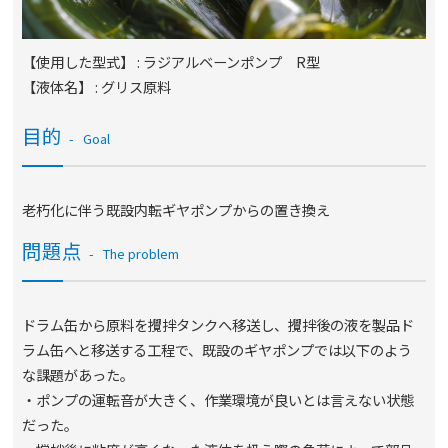
【使用した型式】 : ラジアルベーンポンプ R型
【液体名】 : グリス原料
目的
Goal
老朽化に伴う既設内転ギヤポンプからの置き換え
問題点
The problem
ドラム缶から原料を攪拌タンクへ移送し、攪拌後の液を製品ド
ラム缶へと移送する工程で、既設のギヤポンプでは以下のよう
な課題があった。
・ポンプの運転音が大きく、作業環境が良いとは言えない状態
だった。