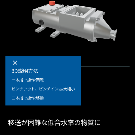
clear
3D説明方法
一本指で操作:回転
ピンチアウト、ピンチイン:拡大縮小
二本指で操作:移動
移送が困難な低含水率の物質に