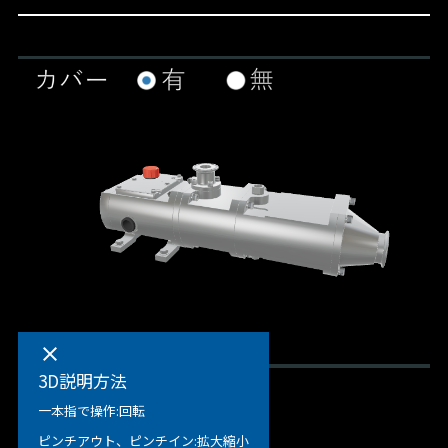
clear
3D説明方法
一本指で操作:回転
ピンチアウト、ピンチイン:拡大縮小