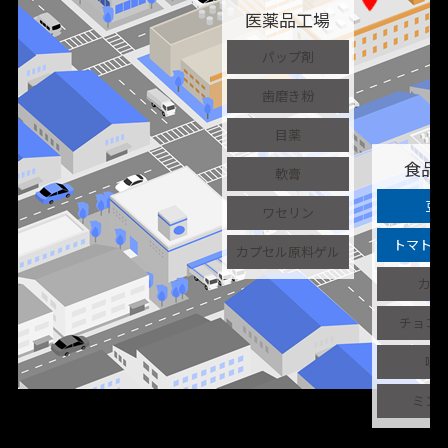
医薬品工場
パップ剤
歯磨き粉
locati
目薬
食品
軟膏
豆
ワセリン
トマトペ
カプセル原料ゲル
カレ
チョコ
味
ミン