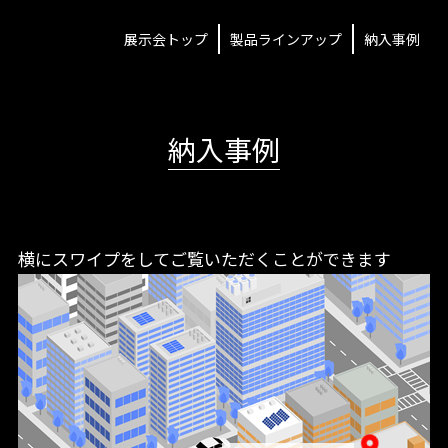
展示会トップ
製品ラインアップ
納入事例
納入事例
横にスワイプをしてご覧いただくことができます
location_on