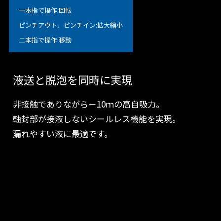
一本指で操作:回転
ピンチアウト、ピンチイン:拡大縮小
二本指で操作:移動
液送と脱泡を同時に実現
非接触でありながら－10ｍの高自吸力。
軸封部が接液しないシールレス機能を実現。
漏れやすい液に最適です。