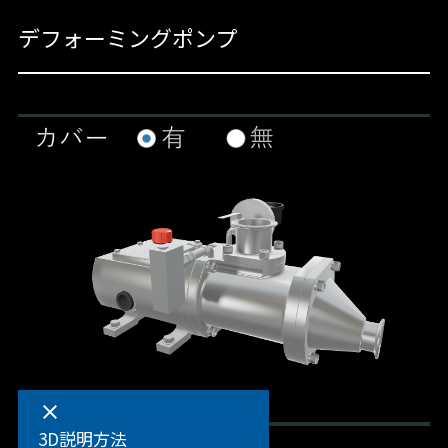
デフォーミングポンプ
clear
3D説明方法