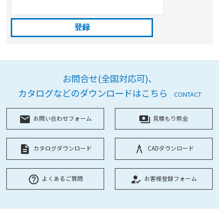
お問合せ(全国対応可)、
カタログなどのダウンロードはこちら
CONTACT
local_post_office
payments
お問い合わせフォーム
見積もり照会
description
architecture
カタログダウンロード
CADダウンロード
help_outline
how_to_reg
よくあるご質問
お客様登録フォーム