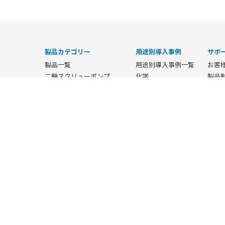
製品カテゴリー
用途別導入事例
サポ
製品一覧
用途別導入事例一覧
お客
二軸スクリューポンプ
化学
製品
デフォーミングポンプ
食品
ポン
ブレンディングポンプ
調味液
Q&A
スクリューコンベア付
医薬・化粧品
お客
二軸スクリューポンプ
製紙・塗料
カタ
ラジアルベーンポンプ
その他
CA
小型ラジアルベーンポンプ
展示