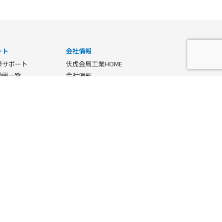
ート
会社情報
様サポート
伏虎金属工業HOME
動画一覧
会社情報
プ運用コラム
私たちの特長
プライバシーポリシー
様の声
サイトマップ
ログダウンロード
keyboard_arrow_right
ENGLISH SITE
Dデータダウンロード
会情報