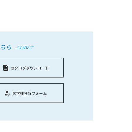
こちら
CONTACT
description
カタログダウンロード
how_to_reg
お客様登録フォーム