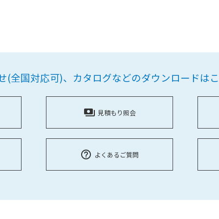
せ(全国対応可)、
カタログなどのダウンロードは
payments
見積もり照会
help_outline
よくあるご質問