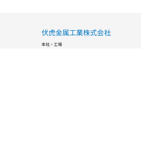
伏虎金属工業株式会社
本社・工場
〒640-8324 和歌山県和歌山市吹屋町2丁目33番地
TEL 073-424-8155 / FAX 073-426-0710
東京営業所
〒104-0032 東京都中央区八丁堀4-9-6 塩部ビル3F
TEL 03-3553-0351 / FAX 03-3553-0352
大阪営業所
〒530-0012 大阪府大阪市北区芝田2丁目8-11
共栄ビル1階 111号室
TEL 06-6940-7183