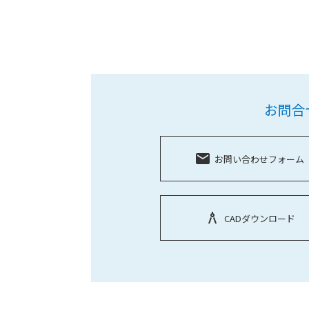
お問合
local_post_office
お問い合わせフォーム
architecture
CADダウンロード