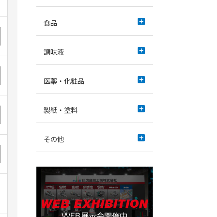
add_box
食品
add_box
調味液
add_box
医薬・化粧品
add_box
製紙・塗料
add_box
その他